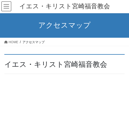
コ
ナ
イエス・キリスト宮崎福音教会
ン
ビ
テ
ゲ
ン
ー
アクセスマップ
ツ
シ
へ
ョ
ス
ン
HOME
アクセスマップ
キ
に
ッ
移
プ
動
イエス・キリスト宮崎福音教会