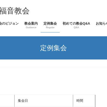
福音教会
会のビジョン
教会案内
定例集会
初めての教会Q&A
お知ら
Guidance
Regular
Q&A
定例集会
集会日
時間