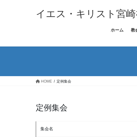
コ
ナ
ン
ビ
イエス・キリスト宮崎
テ
ゲ
ン
ー
ホーム
教
ツ
シ
へ
ョ
ス
ン
キ
に
ッ
移
プ
動
HOME
定例集会
定例集会
集会名