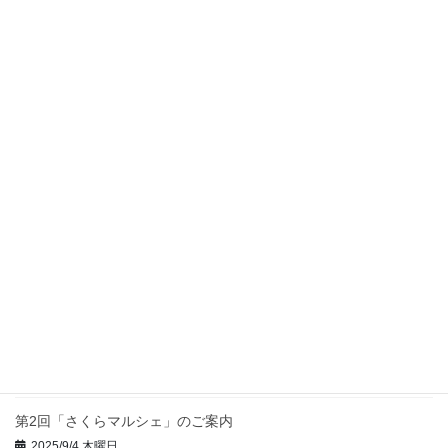
2008/9/20 土曜日
ホサナ通信
次の記事
ホサナ通信(1981.8.16号)
2008/11/1 土曜日
最近の投稿
ゴスペル＆メッセージ
2026/3/5 木曜日
第3回さくらマルシェのご案内
2026/2/25 水曜日
第2回「さくらマルシェ」のご案内
2025/9/4 木曜日