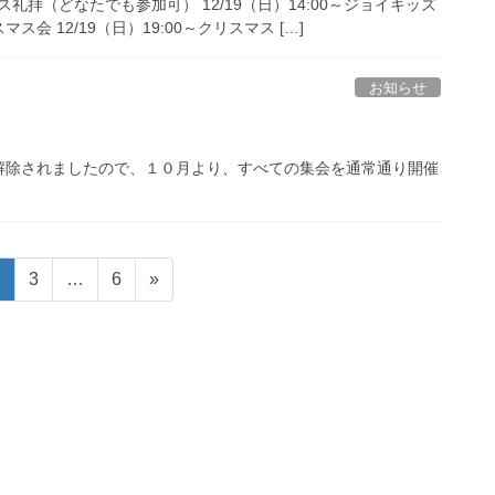
マス礼拝（どなたでも参加可） 12/19（日）14:00～ジョイキッズ
 12/19（日）19:00～クリスマス […]
お知らせ
解除されましたので、１０月より、すべての集会を通常通り開催
固
固
固
2
3
…
6
»
定
定
定
ペ
ペ
ペ
ー
ー
ー
ジ
ジ
ジ