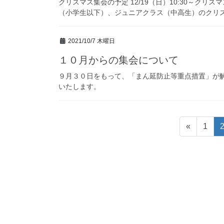
クリスマス集会の予定 12/19（日）10:30～クリス
（小学生以下）、ジュニアクラス（中高生）のクリスマス会
2021/10/7 木曜日
１０月からの集会について
９月３０日をもって、「まん延防止等重点措置」が
いたします。
投
固
«
1
稿
定
ペ
の
ー
ペ
ジ
ー
ジ
送