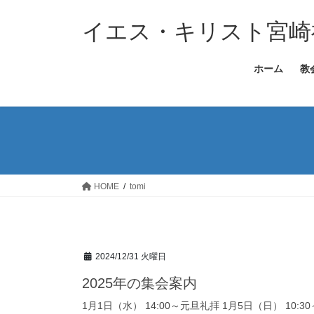
コ
ナ
ン
ビ
イエス・キリスト宮崎
テ
ゲ
ン
ー
ホーム
教
ツ
シ
へ
ョ
ス
ン
キ
に
ッ
移
プ
動
HOME
tomi
2024/12/31 火曜日
2025年の集会案内
1月1日（水） 14:00～元旦礼拝 1月5日（日） 10