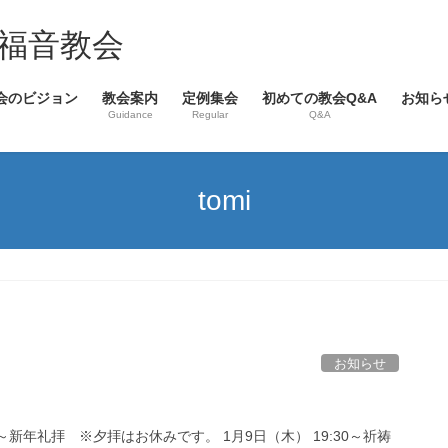
福音教会
会のビジョン
教会案内
定例集会
初めての教会Q&A
お知ら
Guidance
Regular
Q&A
tomi
お知らせ
:30～新年礼拝 ※夕拝はお休みです。 1月9日（木） 19:30～祈祷